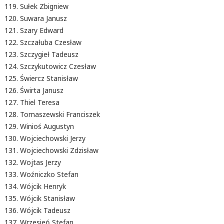
Sułek Zbigniew
Suwara Janusz
Szary Edward
Szczałuba Czesław
Szczygieł Tadeusz
Szczykutowicz Czesław
Świercz Stanisław
Świrta Janusz
Thiel Teresa
Tomaszewski Franciszek
Winioś Augustyn
Wojciechowski Jerzy
Wojciechowski Zdzisław
Wojtas Jerzy
Woźniczko Stefan
Wójcik Henryk
Wójcik Stanisław
Wójcik Tadeusz
Wrzesień Stefan