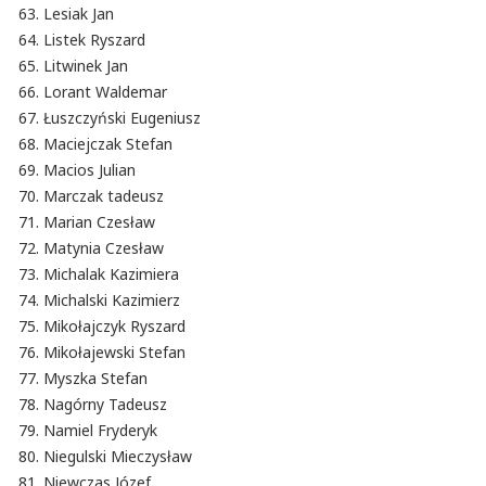
Lesiak Jan
Listek Ryszard
Litwinek Jan
Lorant Waldemar
Łuszczyński Eugeniusz
Maciejczak Stefan
Macios Julian
Marczak tadeusz
Marian Czesław
Matynia Czesław
Michalak Kazimiera
Michalski Kazimierz
Mikołajczyk Ryszard
Mikołajewski Stefan
Myszka Stefan
Nagórny Tadeusz
Namiel Fryderyk
Niegulski Mieczysław
Niewczas Józef