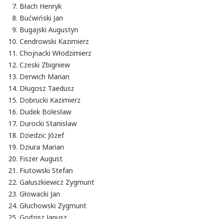
Błach Henryk
Bućwiński Jan
Bugajski Augustyn
Cendrowski Kazimierz
Chojnacki Włodzimierz
Czeski Zbigniew
Derwich Marian
Długosz Taedusz
Dobrucki Kazimierz
Dudek Bolesław
Durocki Stanisław
Dziedzic Józef
Dziura Marian
Fiszer August
Fiutowski Stefan
Gałuszkiewicz Zygmunt
Głowacki Jan
Głuchowski Zygmunt
Godzisz Janusz