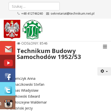
+48 412746240
sekretariat@technikum.net.pl
≡
ODSŁONY: 8546
Technikum Budowy
Samochodów 1952/53
Adamczyk Anna
Banaczkowski Stefan
Bębas Władysław
Białkowski Edward
m
Białoszejew Waldemar
Bidziński Jerzy