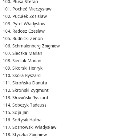
Płusa Stefan
Pocheć Mieczysław
Pucułek Zdzisław
Pytel Władysław
Radosz Czeslaw
Rudnicki Zenon
Schmalenberg Zbigniew
Sieczka Marian
Siedlak Marian
Sikorski Henryk
Skóra Ryszard
Skrońska Danuta
Skroński Zygmunt
Słowiński Ryszard
Sobczyk Tadeusz
Soja Jan
Sołtysik Halina
Sosnowski Władysław
Styczka Zbigniew