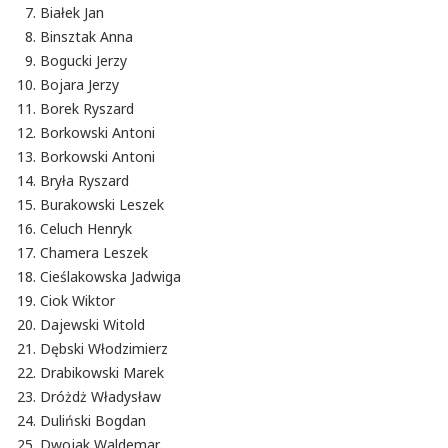
Białek Jan
Binsztak Anna
Bogucki Jerzy
Bojara Jerzy
Borek Ryszard
Borkowski Antoni
Borkowski Antoni
Bryła Ryszard
Burakowski Leszek
Celuch Henryk
Chamera Leszek
Cieślakowska Jadwiga
Ciok Wiktor
Dajewski Witold
Dębski Włodzimierz
Drabikowski Marek
Dróżdż Władysław
Duliński Bogdan
Dwojak Waldemar