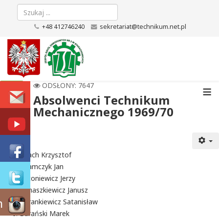
+48 412746240
sekretariat@technikum.net.pl
≡
ODSŁONY: 7647
Absolwenci Technikum
Mechanicznego 1969/70
Adach Krzysztof
Adamczyk Jan
Antoniewicz Jerzy
Banaszkiewicz Janusz
m
Barankiewicz Satanisław
Barański Marek