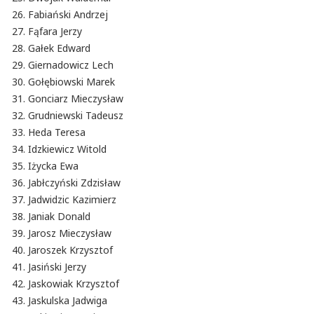
Fabiański Andrzej
Fąfara Jerzy
Gałek Edward
Giernadowicz Lech
Gołębiowski Marek
Gonciarz Mieczysław
Grudniewski Tadeusz
Heda Teresa
Idzkiewicz Witold
Iżycka Ewa
Jabłczyński Zdzisław
Jadwidzic Kazimierz
Janiak Donald
Jarosz Mieczysław
Jaroszek Krzysztof
Jasiński Jerzy
Jaskowiak Krzysztof
Jaskulska Jadwiga