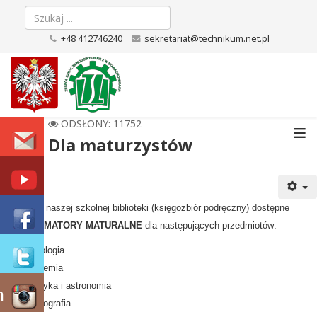
+48 412746240
sekretariat@technikum.net.pl
≡
ODSŁONY: 11752
Dla maturzystów
W czytelni naszej szkolnej biblioteki (księgozbiór podręczny) dostępne
są:
INFORMATORY MATURALNE
dla następujących przedmiotów:
biologia
chemia
fizyka i astronomia
m
geografia