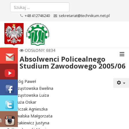
+48 412746240
sekretariat@technikum.net.pl
≡
ODSŁONY: 6834
Absolwenci Policealnego
Studium Zawodowego 2005/06
Batóg Paweł
Chrząstowska Ewelina
Chrząstowska Luiza
Kałuża Oskar
Kończak Agnieszka
Kowalska Małgorzata
m
Kozakiewicz Justyna