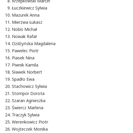
Krzepkowski Marcin
Łuczkiewicz Sylwia
Mazurek Anna
Mierzwa Łukasz
Nobis Michał
Nowak Rafał
Ożdżyńska Magdalena
Pawelec Piotr
Piasek Nina
Piwnik Kamila
Sławek Norbert
Spadło Ewa
Stachowicz Sylwia
Stompor Dorota
Szaran Agnieszka
Świercz Marlena
Traczyk Sylwia
Werenkowicz Piotr
Wojteczek Monika