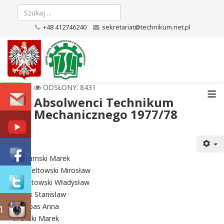
+48 412746240
sekretariat@technikum.net.pl
≡
ODSŁONY: 8431
Absolwenci Technikum
Mechanicznego 1977/78
Adamski Marek
Bafeltowski Mirosław
Bałtowski Władysław
Bąk Stanisław
m
Bębas Anna
Bilski Marek