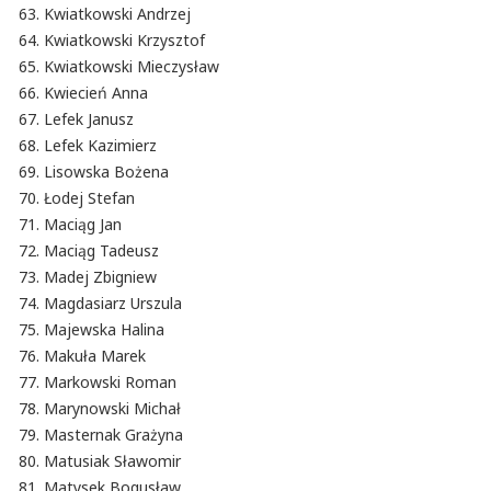
Kwiatkowski Andrzej
Kwiatkowski Krzysztof
Kwiatkowski Mieczysław
Kwiecień Anna
Lefek Janusz
Lefek Kazimierz
Lisowska Bożena
Łodej Stefan
Maciąg Jan
Maciąg Tadeusz
Madej Zbigniew
Magdasiarz Urszula
Majewska Halina
Makuła Marek
Markowski Roman
Marynowski Michał
Masternak Grażyna
Matusiak Sławomir
Matysek Bogusław