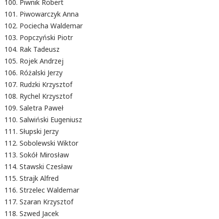
Piwnik Robert
Piwowarczyk Anna
Pociecha Waldemar
Popczyński Piotr
Rak Tadeusz
Rojek Andrzej
Różalski Jerzy
Rudzki Krzysztof
Rychel Krzysztof
Saletra Paweł
Salwiński Eugeniusz
Słupski Jerzy
Sobolewski Wiktor
Sokół Mirosław
Stawski Czesław
Strajk Alfred
Strzelec Waldemar
Szaran Krzysztof
Szwed Jacek