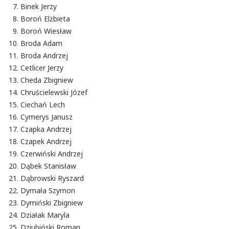
Binek Jerzy
Boroń Elżbieta
Boroń Wiesław
Broda Adam
Broda Andrzej
Cetlicer Jerzy
Cheda Zbigniew
Chruścielewski Józef
Ciechań Lech
Cymerys Janusz
Czapka Andrzej
Czapek Andrzej
Czerwiński Andrzej
Dąbek Stanisław
Dąbrowski Ryszard
Dymała Szymon
Dymiński Zbigniew
Działak Maryla
Dziubiński Roman