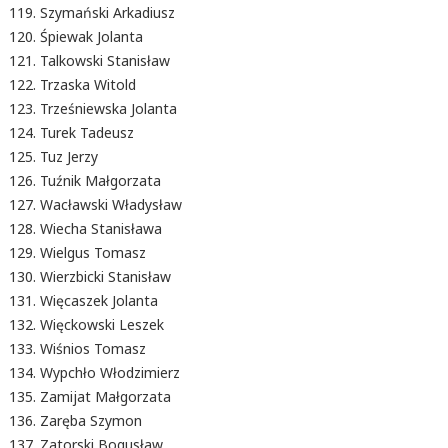
Szymański Arkadiusz
Śpiewak Jolanta
Talkowski Stanisław
Trzaska Witold
Trześniewska Jolanta
Turek Tadeusz
Tuz Jerzy
Tuźnik Małgorzata
Wacławski Władysław
Wiecha Stanisława
Wielgus Tomasz
Wierzbicki Stanisław
Więcaszek Jolanta
Więckowski Leszek
Wiśnios Tomasz
Wypchło Włodzimierz
Zamijat Małgorzata
Zaręba Szymon
Zatorski Bogusław