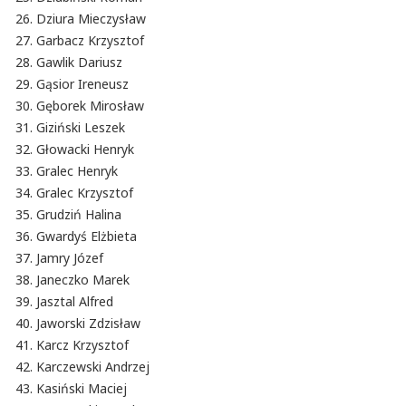
Dziura Mieczysław
Garbacz Krzysztof
Gawlik Dariusz
Gąsior Ireneusz
Gęborek Mirosław
Giziński Leszek
Głowacki Henryk
Gralec Henryk
Gralec Krzysztof
Grudziń Halina
Gwardyś Elżbieta
Jamry Józef
Janeczko Marek
Jasztal Alfred
Jaworski Zdzisław
Karcz Krzysztof
Karczewski Andrzej
Kasiński Maciej