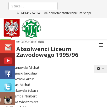
+48 412746240
sekretariat@technikum.net.pl
≡
ODSŁONY: 6881
Absolwenci Liceum
Zawodowego 1995/96
Baranowski Michał
Bidziński Jarosław
Binkowski Artur
Buras Michał
Bzinkowski Łukasz
Dziemba Norbert
m
Ferka Włodzimierz