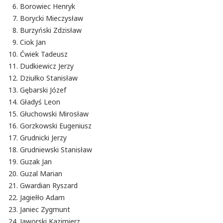
Borowiec Henryk
Borycki Mieczysław
Burzyński Zdzisław
Ciok Jan
Ćwiek Tadeusz
Dudkiewicz Jerzy
Dziułko Stanisław
Gębarski Józef
Gładyś Leon
Głuchowski Mirosław
Gorzkowski Eugeniusz
Grudnicki Jerzy
Grudniewski Stanisław
Guzak Jan
Guzal Marian
Gwardian Ryszard
Jagiełło Adam
Janiec Zygmunt
Jaworski Kazimierz