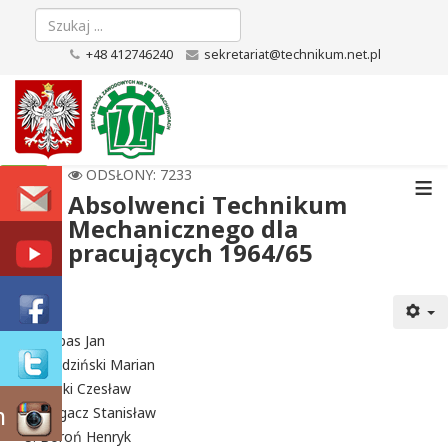
+48 412746240
sekretariat@technikum.net.pl
≡
ODSŁONY: 7233
Absolwenci Technikum
Mechanicznego dla
pracujących 1964/65
Bębas Jan
Błędziński Marian
Bilski Czesław
m
Bogacz Stanisław
Boroń Henryk