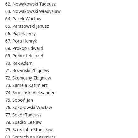
Nowakowski Tadeusz
Nowakowski Władysław
Pacek Wacław
Parszowski Janusz
Piątek Jerzy
Pora Henryk
Prokop Edward
Pułbrotek Józef
Rak Adam
Rożyński Zbigniew
Skoniczny Zbigniew
Samela Kazimierz
Smoliński Aleksander
Soboń Jan
Sokołowski Wacław
Sokół Tadeusz
Spadło Lesław
Szczaluba Stanisław
Szczechura Kazimierz