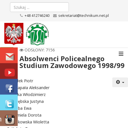
+48 412746240
sekretariat@technikum.net.pl
≡
ODSŁONY: 7156
Absolwenci Policealnego
Studium Zawodowego 1998/99
Białek Piotr
Chrapała Aleksander
Ferka Włodzimierz
Gołębska Justyna
Graba Ewa
Gumiela Dorota
m
Janikowska Wioletta