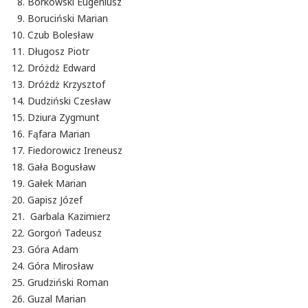
Borkowski Eugeniusz
Boruciński Marian
Czub Bolesław
Długosz Piotr
Dróżdż Edward
Dróżdż Krzysztof
Dudziński Czesław
Dziura Zygmunt
Fąfara Marian
Fiedorowicz Ireneusz
Gała Bogusław
Gałek Marian
Gapisz Józef
Garbala Kazimierz
Gorgoń Tadeusz
Góra Adam
Góra Mirosław
Grudziński Roman
Guzal Marian