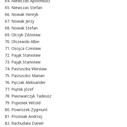
Niewczas Apoloniusz
Niewczas Stefan
Nowak Henryk
Nowak Jerzy
Nowak Stefan
Olczyk Zdzisław
Olszewski Albin
Osojca Czesław
Pająk Stanisław
Pająk Stanisław
Pastuszka Wiesław
Pastuszko Marian
Pęczak Aleksander
Piątek Józef
Piwowarczyk Tadeusz
Popiołek Witold
Powrożek Zygmunt
Prośniak Andrzej
Rachudała Daniel