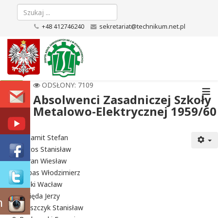
+48 412746240
sekretariat@technikum.net.pl
≡
ODSŁONY: 7109
Absolwenci Zasadniczej Szkoły
Metalowo-Elektrycznej 1959/60
Aksamit Stefan
Antos Stanisław
Baran Wiesław
Bębas Włodzimierz
Bilski Wacław
Binięda Jerzy
m
Błaszczyk Stanisław