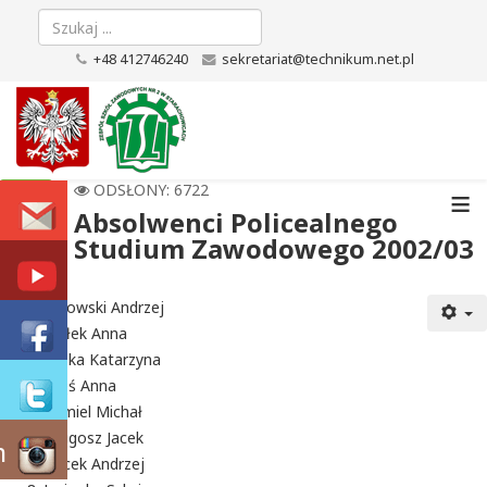
+48 412746240
sekretariat@technikum.net.pl
≡
ODSŁONY: 6722
Absolwenci Policealnego
Studium Zawodowego 2002/03
Arcowski Andrzej
Białek Anna
Bilska Katarzyna
Brąś Anna
Chmiel Michał
Długosz Jacek
m
Gacek Andrzej