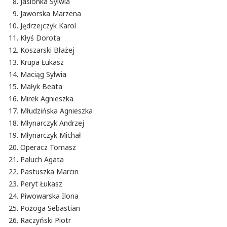
Jasionka Sylwia
Jaworska Marzena
Jędrzejczyk Karol
Kłyś Dorota
Koszarski Błażej
Krupa Łukasz
Maciąg Sylwia
Małyk Beata
Mirek Agnieszka
Młudzińska Agnieszka
Młynarczyk Andrzej
Młynarczyk Michał
Operacz Tomasz
Paluch Agata
Pastuszka Marcin
Peryt Łukasz
Piwowarska Ilona
Pożoga Sebastian
Raczyński Piotr