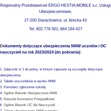
Regionalny Przedstawiciel ERGO HESTIA:
MOBILE s.c. Usługi
Ubezpieczeniowe,
27-200 Starachowice, ul. Iłżecka 43
Tel. 602 776 501, 664 184 427
D
okumenty
dotyczące
ubezpieczenia
NNW
uczniów
i OC
nauczycieli na rok 2023/2024 (do pobrania):
1.
Załącznik nr 1 do polisy, w którym zapisane są szczegóły dotyczące
ubezpieczenia.
2.
Tabele uszczerbków w wyniku NNW.
3.
Formularz zgłoszenia szkody.
4.
Ogólne Warunki Ubezpieczenia NNW.
5.
Klauzula Assistance Powypadkowe.
6.
Ogólne Warunki OC dla Nauczycieli.
7.
Zakres ubezpieczenia NNW w pigułce.