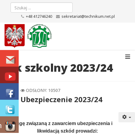
+48 412746240
sekretariat@technikum.net.pl
≡
Rok szkolny 2023/24
ODSŁONY: 10507
Ubezpieczenie 2023/24
m
Obsługę związaną z zawarciem ubezpieczenia i
likwidacją szkód prowadzi: