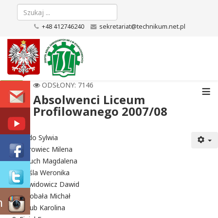
+48 412746240
sekretariat@technikum.net.pl
≡
ODSŁONY: 7146
Absolwenci Liceum
Profilowanego 2007/08
Bado Sylwia
Borowiec Milena
Celuch Magdalena
Cieśla Weronika
Dawidowicz Dawid
Dziobała Michał
m
Dziub Karolina