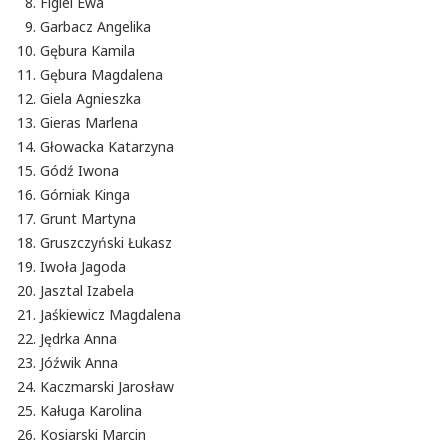
Figiel Ewa
Garbacz Angelika
Gębura Kamila
Gębura Magdalena
Giela Agnieszka
Gieras Marlena
Głowacka Katarzyna
Gódź Iwona
Górniak Kinga
Grunt Martyna
Gruszczyński Łukasz
Iwoła Jagoda
Jasztal Izabela
Jaśkiewicz Magdalena
Jędrka Anna
Jóźwik Anna
Kaczmarski Jarosław
Kaługa Karolina
Kosiarski Marcin