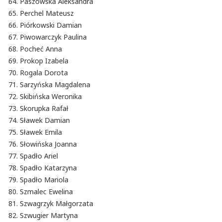
Paszowska Aleksandra
Perchel Mateusz
Piórkowski Damian
Piwowarczyk Paulina
Pocheć Anna
Prokop Izabela
Rogala Dorota
Sarzyńska Magdalena
Skibińska Weronika
Skorupka Rafał
Sławek Damian
Sławek Emila
Słowińska Joanna
Spadło Ariel
Spadło Katarzyna
Spadło Mariola
Szmalec Ewelina
Szwagrzyk Małgorzata
Szwugier Martyna