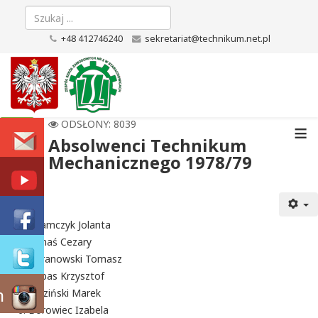
+48 412746240
sekretariat@technikum.net.pl
≡
ODSŁONY: 8039
Absolwenci Technikum
Mechanicznego 1978/79
Adamczyk Jolanta
Banaś Cezary
Baranowski Tomasz
Bębas Krzysztof
m
Bidziński Marek
Borowiec Izabela