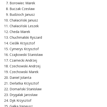
Borowiec Marek
Buczak Czesław
Budzioch Janusz
Chałaciński Janusz
Chałaciński Leszek
Cheda Marek
Chuchmalski Ryszard
Cieślik Krzysztof
Cymerys Krzysztof
Czajkowski Stanisław
Czarnecki Andrzej
Czechowski Andrzej
Czechowski Marek
Daniel Jolanta
Derlatka Krzysztof
Domański Stanisław
Drygalak Jarosław
Dyk Krzysztof
Gałka Ireneusz