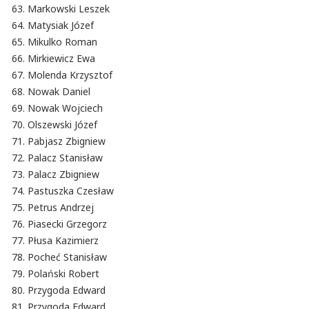
Markowski Leszek
Matysiak Józef
Mikulko Roman
Mirkiewicz Ewa
Molenda Krzysztof
Nowak Daniel
Nowak Wojciech
Olszewski Józef
Pabjasz Zbigniew
Palacz Stanisław
Palacz Zbigniew
Pastuszka Czesław
Petrus Andrzej
Piasecki Grzegorz
Płusa Kazimierz
Pocheć Stanisław
Polański Robert
Przygoda Edward
Przygoda Edward