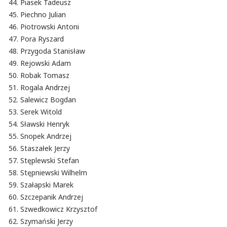
Piasek Tadeusz
Piechno Julian
Piotrowski Antoni
Pora Ryszard
Przygoda Stanisław
Rejowski Adam
Robak Tomasz
Rogala Andrzej
Salewicz Bogdan
Serek Witold
Sławski Henryk
Snopek Andrzej
Staszałek Jerzy
Stęplewski Stefan
Stępniewski Wilhelm
Szałapski Marek
Szczepanik Andrzej
Szwedkowicz Krzysztof
Szymański Jerzy