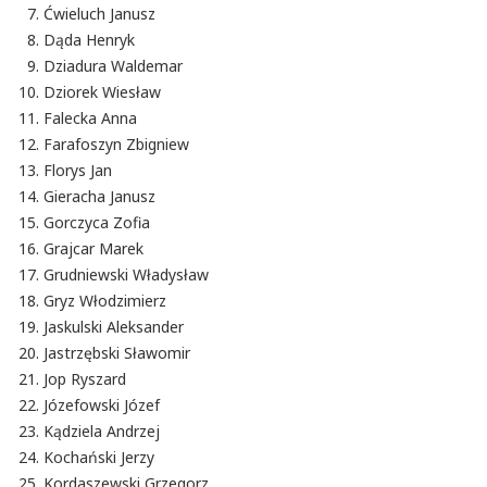
Ćwieluch Janusz
Dąda Henryk
Dziadura Waldemar
Dziorek Wiesław
Falecka Anna
Farafoszyn Zbigniew
Florys Jan
Gieracha Janusz
Gorczyca Zofia
Grajcar Marek
Grudniewski Władysław
Gryz Włodzimierz
Jaskulski Aleksander
Jastrzębski Sławomir
Jop Ryszard
Józefowski Józef
Kądziela Andrzej
Kochański Jerzy
Kordaszewski Grzegorz