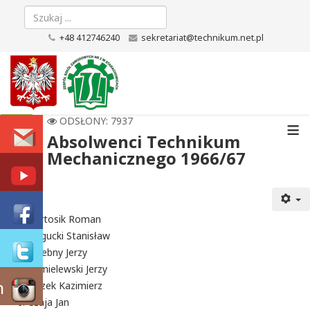
+48 412746240
sekretariat@technikum.net.pl
≡
ODSŁONY: 7937
Absolwenci Technikum
Mechanicznego 1966/67
Bartosik Roman
Bogucki Stanisław
Chlebny Jerzy
Chmielewski Jerzy
m
Ciszek Kazimierz
Czaja Jan