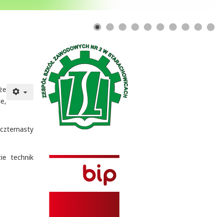
że
e,
czternasty
ie technik