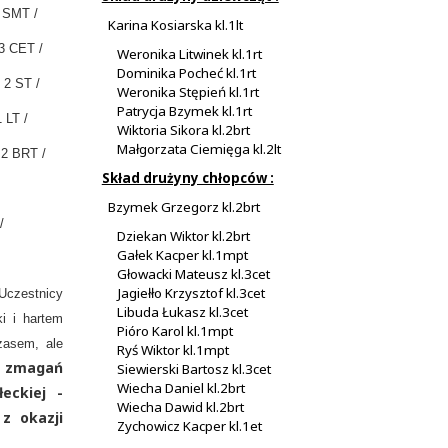
 SMT /
Karina Kosiarska kl.1lt
CET /
Weronika Litwinek kl.1rt
Dominika Pocheć kl.1rt
ST /
Weronika Stępień kl.1rt
Patrycja Bzymek kl.1rt
 LT /
Wiktoria Sikora kl.2brt
Małgorzata Ciemięga kl.2lt
BRT /
Skład drużyny chłopców :
Bzymek Grzegorz kl.2brt
/
Dziekan Wiktor kl.2brt
Gałek Kacper kl.1mpt
Głowacki Mateusz kl.3cet
Jagiełło Krzysztof kl.3cet
Uczestnicy
Libuda Łukasz kl.3cet
i i hartem
Pióro Karol kl.1mpt
zasem, ale
Ryś Wiktor kl.1mpt
y zmagań
Siewierski Bartosz kl.3cet
Wiecha Daniel kl.2brt
eckiej -
Wiecha Dawid kl.2brt
z okazji
Zychowicz Kacper kl.1et