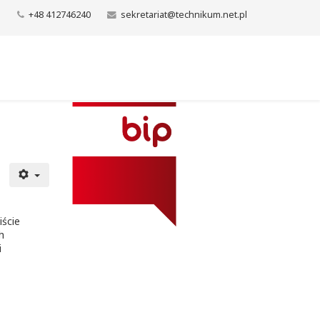
+48 412746240
sekretariat@technikum.net.pl
iście
h
i