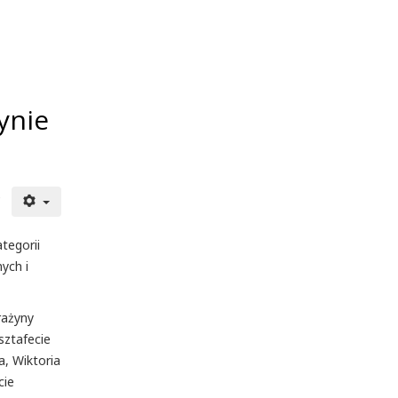
ynie
e
tegorii
ych i
rażyny
sztafecie
a, Wiktoria
cie