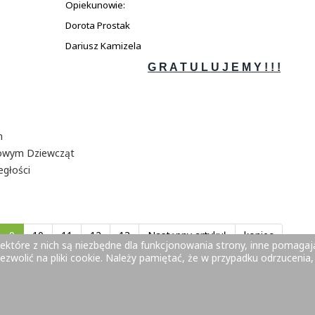
Opiekunowie:
Dorota Prostak
Dariusz Kamizela
G R A T U L U J E M Y ! ! !
m
owym Dziewcząt
egłości
9
10
11
12
13
Następny artykuł
koniec
ektóre z nich są niezbędne dla funkcjonowania strony, inne pomaga
zwolić na pliki cookie. Należy pamiętać, że w przypadku odrzucenia,
ół Szkół Zawodowych Nr 2 w Starachowicach - Webmaster: Dariusz 