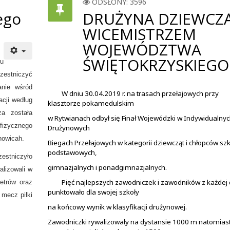
ODSŁONY: 3596
ego
DRUŻYNA DZIEWCZ
WICEMISTRZEM
WOJEWÓDZTWA
ŚWIĘTOKRZYSKIEGO !
u
czestniczyć
anie wśród
W dniu 30.04.2019 r. na trasach przełajowych przy
acji według
klasztorze pokamedulskim
za została
w Rytwianach odbył się Finał Wojewódzki w Indywidualnyc
fizycznego
Drużynowych
howicah.
Biegach Przełajowych w kategorii dziewcząt i chłopców szk
podstawowych,
estniczyło
gimnazjalnych i ponadgimnazjalnych.
alizowali w
Pięć najlepszych zawodniczek i zawodników z każdej 
etrów oraz
punktowało dla swojej szkoły
 mecz piłki
na końcowy wynik w klasyfikacji drużynowej.
Zawodniczki rywalizowały na dystansie 1000 m natomias