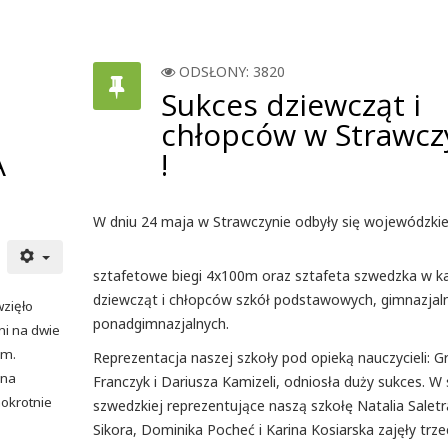
ODSŁONY: 3820
Sukces dziewcząt i
chłopców w Strawcz
A
!
W dniu 24 maja w Strawczynie odbyły się wojewódzki
sztafetowe biegi 4x100m oraz sztafeta szwedzka w ka
dziewcząt i chłopców szkół podstawowych, gimnazjaln
wzięło
ponadgimnazjalnych.
ni na dwie
ym.
Reprezentacja naszej szkoły pod opieką nauczycieli: G
 na
Franczyk i Dariusza Kamizeli, odniosła duży sukces. W 
okrotnie
szwedzkiej reprezentujące naszą szkołę Natalia Saletr
Sikora, Dominika Pocheć i Karina Kosiarska zajęły trze