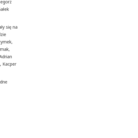
zegorz
Gałek
y się na
zie
Bzymek,
amak,
Adrian
, Kacper
odne