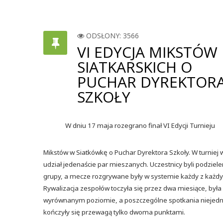
ODSŁONY: 3566
VI EDYCJA MIKSTÓW
SIATKARSKICH O
PUCHAR DYREKTOR
SZKOŁY
W dniu 17 maja rozegrano finał VI Edycji Turnieju
Mikstów w Siatkówkę o Puchar Dyrektora Szkoły. W turniej 
udział jedenaście par mieszanych. Uczestnicy byli podziele
grupy, a mecze rozgrywane były w systemie każdy z każd
Rywalizacja zespołów toczyła się przez dwa miesiące, była
wyrównanym poziomie, a poszczególne spotkania niejedn
kończyły się przewagą tylko dwoma punktami.