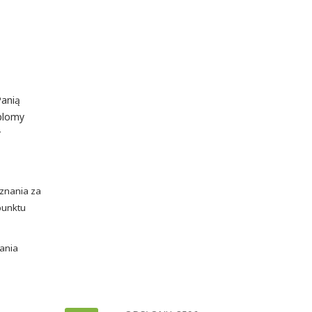
Panią
yplomy
r
uznania za
punktu
wania