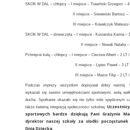
SKOK W DAL – chłopcy – I miejsce – Trawiński Grzegorz – 4
II miejsce – Siewierski Bartosz – 3 
III miejsce – Kowalczyk Mateusz- 2 
SKOK W DAL – dziewczęta – I miejsce - Kosiarska Karina – 1
II miejsce – Nowak Natalia – 2 
Pchnięcie kulą – chłopcy – I miejsce – Cieciora Albert – 2 LT /
II miejsce – Lipiec Paweł – 3 LT 
III miejsce – Mazur Filip – 2 LT /
Podczas imprezy wszystkim dopisywał dobry nastrój. 
wykazali się swoimi umiejętnościami sportowymi, wolą walk
ducha. Spotkanie okazało się nie tylko mile spędzonym c
Uczestnic
także świetną integracją społeczności szkolnej.
sportowych bardzo dziękują Pani Grażynie Mał
dyrektor naszej szkoły za słodki poczęstunek 
Dnia Dziecka.