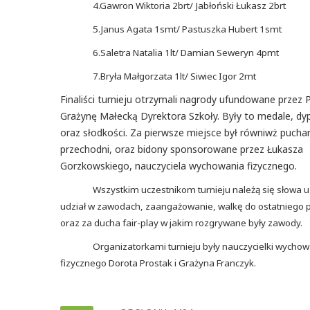
4.Gawron Wiktoria 2brt/ Jabłoński Łukasz 2brt
5.Janus Agata 1smt/ Pastuszka Hubert 1smt
6.Saletra Natalia 1lt/ Damian Seweryn 4pmt
7.Bryła Małgorzata 1lt/ Siwiec Igor 2mt
Finaliści turnieju otrzymali nagrody ufundowane przez 
Grażynę Małecką Dyrektora Szkoły. Były to medale, d
oraz słodkości. Za pierwsze miejsce był równiwż pucha
przechodni, oraz bidony sponsorowane przez Łukasza
Gorzkowskiego, nauczyciela wychowania fizycznego.
Wszystkim uczestnikom turnieju należą się słowa 
udział w zawodach, zaangażowanie, walkę do ostatniego 
oraz za ducha fair-play w jakim rozgrywane były zawody.
Organizatorkami turnieju były nauczycielki wycho
fizycznego Dorota Prostak i Grażyna Franczyk.