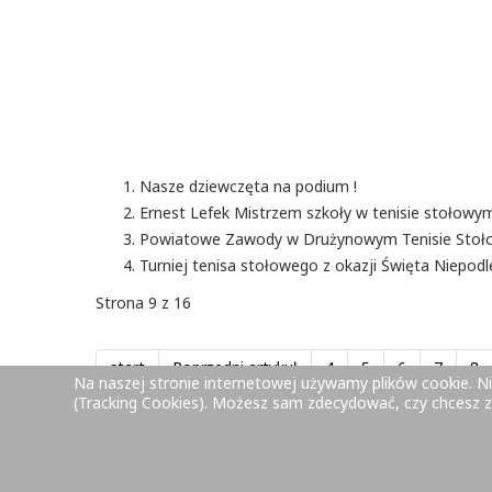
Nasze dziewczęta na podium !
Ernest Lefek Mistrzem szkoły w tenisie stołowy
Powiatowe Zawody w Drużynowym Tenisie Stoł
Turniej tenisa stołowego z okazji Święta Niepodl
Strona 9 z 16
start
Poprzedni artykuł
4
5
6
7
8
Na naszej stronie internetowej używamy plików cookie. Ni
(Tracking Cookies). Możesz sam zdecydować, czy chcesz ze
© 2025 Zesp