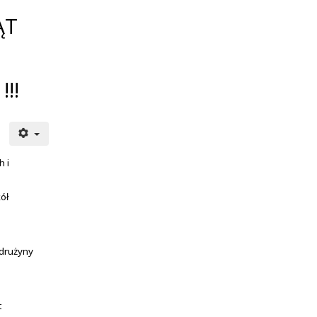
ĄT
!!
h i
ół
drużyny
t