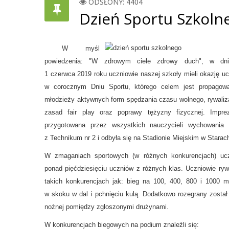
ODSŁONY: 4404
Dzień Sportu Szkoln
W myśl
powiedzenia: "W zdrowym ciele zdrowy duch", w dni
1 czerwca 2019 roku uczniowie naszej szkoły mieli okazję u
w corocznym Dniu Sportu, którego celem jest propagow
młodzieży aktywnych form spędzania czasu wolnego, rywaliz
zasad fair play oraz poprawy tężyzny fizycznej. Impre
przygotowana przez wszystkich nauczycieli wychowania 
z Technikum nr 2
i odbyła
się na Stadionie Miejskim w Starac
W zmaganiach sportowych (w różnych konkurencjach) ucz
ponad pięćdziesięciu uczniów z różnych klas. Uczniowie ryw
takich konkurencjach jak: bieg na 100, 400, 800 i 1000 m
w skoku w dal i pchnięciu kulą. Dodatkowo rozegrany został
nożnej pomiędzy zgłoszonymi drużynami.
W konkurencjach biegowych na podium znaleźli się: