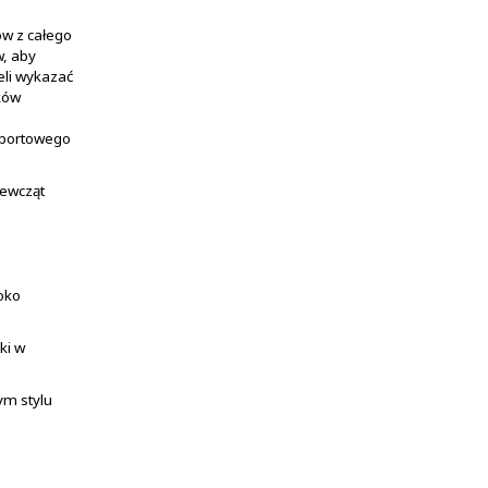
ów z całego
, aby
eli wykazać
ków
 sportowego
iewcząt
oko
ki w
ym stylu