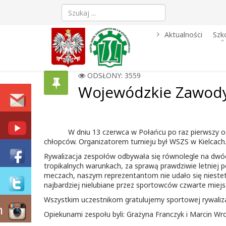
Aktualności
Szk
ODSŁONY: 3559
Wojewódzkie Zawody
W dniu 13 czerwca w Połańcu po raz pierwszy o
chłopców. Organizatorem turnieju był WSZS w Kielcach
Rywalizacja zespołów odbywała się równolegle na dwóc
tropikalnych warunkach, za sprawą prawdziwie letniej 
meczach, naszym reprezentantom nie udało się niestet
najbardziej nielubiane przez sportowców czwarte miejs
Wszystkim uczestnikom gratulujemy sportowej rywaliza
m
Opiekunami zespołu byli: Grażyna Franczyk i Marcin Wr