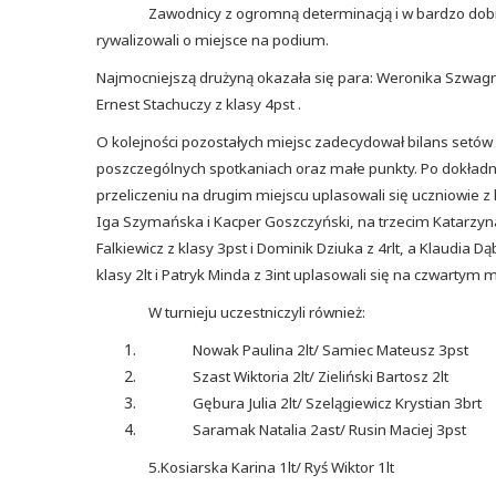
Zawodnicy z ogromną determinacją i w bardzo dob
rywalizowali o miejsce na podium.
Najmocniejszą drużyną okazała się para: Weronika Szwagrz
Ernest Stachuczy z klasy 4pst .
O kolejności pozostałych miejsc zadecydował bilans setów
poszczególnych spotkaniach oraz małe punkty. Po dokła
przeliczeniu na drugim miejscu uplasowali się uczniowie z 
Iga Szymańska i Kacper Goszczyński, na trzecim Katarzyn
Falkiewicz z klasy 3pst i Dominik Dziuka z 4rlt, a Klaudia Dą
klasy 2lt i Patryk Minda z 3int uplasowali się na czwartym m
W turnieju uczestniczyli również:
Nowak Paulina 2lt/ Samiec Mateusz 3pst
Szast Wiktoria 2lt/ Zieliński Bartosz 2lt
Gębura Julia 2lt/ Szelągiewicz Krystian 3brt
Saramak Natalia 2ast/ Rusin Maciej 3pst
5.Kosiarska Karina 1lt/ Ryś Wiktor 1lt