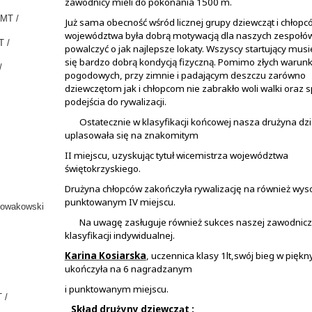
zawodnicy mieli do pokonania 1500 m.
SMT /
Już sama obecność wśród licznej grupy dziewcząt i chłopc
województwa była dobrą motywacją dla naszych zespołów
 LT /
powalczyć o jak najlepsze lokaty. Wszyscy startujący musi
się bardzo dobrą kondycją fizyczną. Pomimo złych warun
/
pogodowych, przy zimnie i padającym deszczu zarówno
dziewczętom jak i chłopcom nie zabrakło woli walki oraz
podejścia do rywalizacji.
Ostatecznie w klasyfikacji końcowej nasza drużyna dz
uplasowała się na znakomitym
II miejscu, uzyskując tytuł wicemistrza województwa
świętokrzyskiego.
Drużyna chłopców zakończyła rywalizację na również wys
punktowanym IV miejscu.
akowski
Na uwagę zasługuje również sukces naszej zawodnicz
klasyfikacji indywidualnej.
Karina Kosiarska
, uczennica klasy 1lt,swój bieg w piękn
ukończyła na 6 nagradzanym
i punktowanym miejscu.
 /
Skład drużyny dziewcząt :