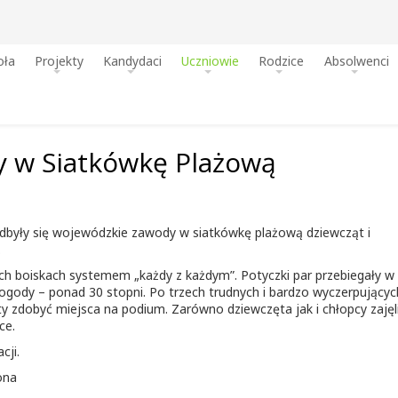
oła
Projekty
Kandydaci
Uczniowie
Rodzice
Absolwenci
 w Siatkówkę Plażową
dbyły się wojewódzkie zawody w siatkówkę plażową dziewcząt i
.
h boiskach systemem „każdy z każdym”. Potyczki par przebiegały w 
pogody – ponad 30 stopni. Po trzech trudnych i bardzo wyczerpującyc
y zdobyć miejsca na podium. Zarówno dziewczęta jak i chłopcy zajęl
ce.
cji.
ona