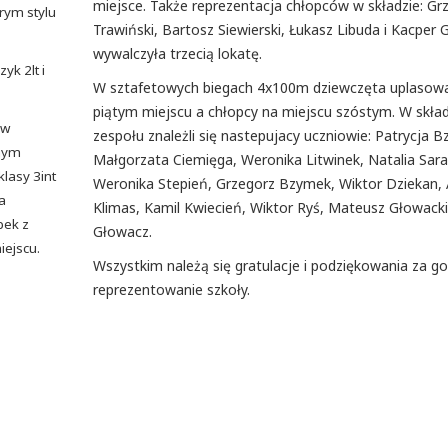
miejsce. Także reprezentacja chłopców w składzie: Gr
rym stylu
Trawiński, Bartosz Siewierski, Łukasz Libuda i Kacper 
wywalczyła trzecią lokatę.
yk 2lt i
W sztafetowych biegach 4x100m dziewczęta uplasował
piątym miejscu a chłopcy na miejscu szóstym. W skład
 w
zespołu znależli się nastepujacy uczniowie: Patrycja 
dnym
Małgorzata Ciemięga, Weronika Litwinek, Natalia Sar
klasy 3int
Weronika Stepień, Grzegorz Bzymek, Wiktor Dziekan, 
a
Klimas, Kamil Kwiecień, Wiktor Ryś, Mateusz Głowacki
bek z
Głowacz.
iejscu.
Wszystkim należą się gratulacje i podziękowania za g
reprezentowanie szkoły.